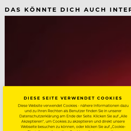
DAS KÖNNTE DICH AUCH INTE
DIESE SEITE VERWENDET COOKIES
Diese Website verwendet Cookies - nähere Informationen dazu
und zu Ihren Rechten als Benutzer finden Sie in unserer
Datenschutzerklärung am Ende der Seite. Klicken Sie auf „Alle
Akzeptieren“, um Cookies zu akzeptieren und direkt unsere
Webseite besuchen zu können, oder klicken Sie auf „Cookie-