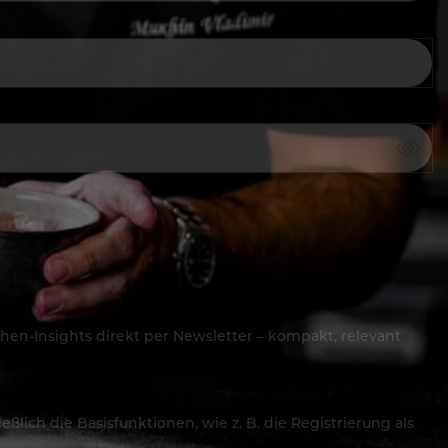
hen-Insights direkt per Newsletter – kompakt, relevant
lich die Basisfunktionen, wie z. B. die Registrierung als