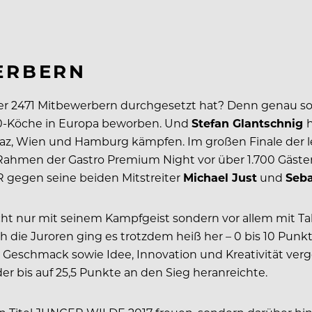
WERBERN
ter 2471 Mitbewerbern durchgesetzt hat? Denn genau s
30-Köche in Europa beworben. Und
Stefan Glantschnig
h
 Graz, Wien und Hamburg kämpfen. Im großen Finale der 
Rahmen der Gastro Premium Night vor über 1.700 Gästen
gegen seine beiden Mitstreiter
Michael Just
und
Seba
icht nur mit seinem Kampfgeist sondern vor allem mit Ta
die Juroren ging es trotzdem heiß her – 0 bis 10 Punkte
, Geschmack sowie Idee, Innovation und Kreativität ve
 der bis auf 25,5 Punkte an den Sieg heranreichte.