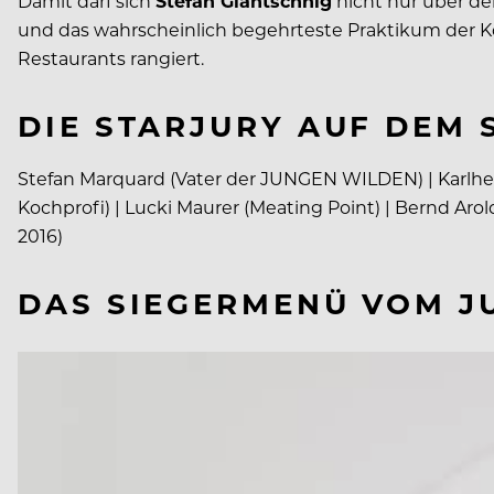
Damit darf sich
Stefan Glantschnig
nicht nur über de
und das wahrscheinlich begehrteste Praktikum der Koch
Restaurants rangiert.
DIE STARJURY AUF DEM 
Stefan Marquard (Vater der JUNGEN WILDEN) | Karlhein
Kochprofi) | Lucki Maurer (Meating Point) | Bernd Ar
2016)
DAS SIEGERMENÜ VOM JU