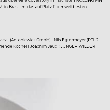
naus über eine Coverstory im nächsten ROLLING PIN
n Brasilien, das auf Platz 11 der weltbesten
icz | (Antoniewicz GmbH) | Nils Egtermeyer (RTL 2
Fliegende Köche) | Joachim Jaud ( JUNGER WILDER