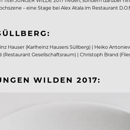
n Titel JUNGER WILDE 2017 freuen, sondern darüber hi
szene – eine Stage bei Alex Atala im Restaurant D.O.M. i
SÜLLBERG:
z Hauser (Karlheinz Hausers Süllberg) | Heiko Antoniew
old (Restaurant Gesellschaftsraum) | Christoph Brand (
NGEN WILDEN 2017: