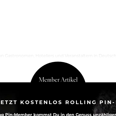
von Gastronomen, Hoteliers und Veranstaltern in Deutsc
ETZT KOSTENLOS ROLLING PIN
ing Pin-Member kommst Du in den Genuss unzähliger 