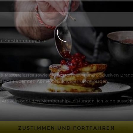
utzbestimmungen
zu.
os & Masterclasses sowie die besten News und exklusiven Branc
jederzeit über den Abmeldelink widerrufen werden.
Artikeln oder den Membership-Leistungen. Ich kann ausschließ
ZUSTIMMEN UND FORTFAHREN