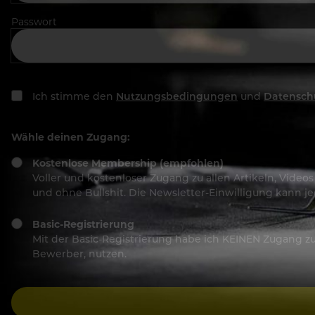
Passwort
Ich stimme den
Nutzungsbedingungen
und
Datensch
Wähle deinen Zugang:
Kostenlose Membership (empfohlen)
Voller und kostenloser Zugang zu allen Artikeln, Vide
und ohne Bullshit. Die Newsletter-Einwilligung kann 
Basic-Registrierung
Mit der Basic-Registrierung habe ich KEINEN Zugang zu 
Bewerber, nutzen.