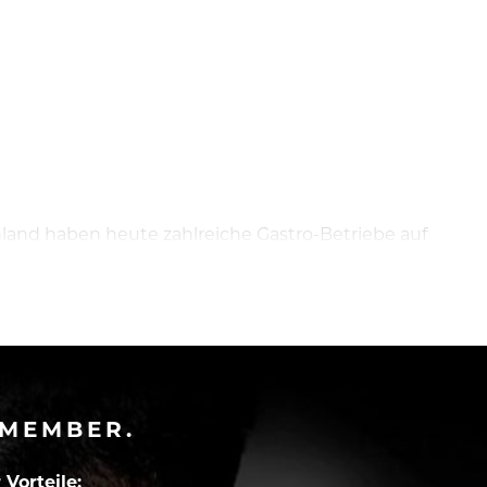
hland haben heute zahlreiche Gastro-Betriebe auf
-MEMBER.
Vorteile: