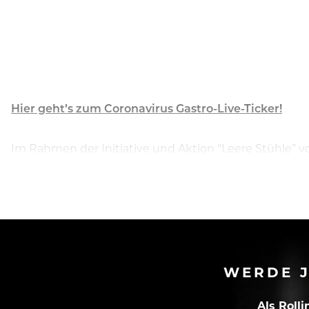
Hier geht’s zum Coronavirus Gastro-Live-Ticker!
Im Rahmen der Initiative und Aktion “Leere Stühle” 
Westerland, Sylt protestiert.
WERDE J
Als Roll