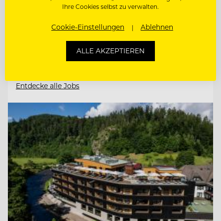
Ihre Cookies selbst zu verwalten.
Cookie-Einstellungen
Ablehnen
RESTAURANTLEITER (M/W/D)
ALLE AKZEPTIEREN
ZAHLKELLNER (M/W/D)
Entdecke alle Jobs