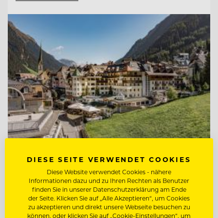
DIESE SEITE VERWENDET COOKIES
TOP ARBEITGEBER
Diese Website verwendet Cookies - nähere
Hotel Post Ischgl
Informationen dazu und zu Ihren Rechten als Benutzer
finden Sie in unserer Datenschutzerklärung am Ende
der Seite. Klicken Sie auf „Alle Akzeptieren“, um Cookies
zu akzeptieren und direkt unsere Webseite besuchen zu
6561 Ischgl, Österreich
können, oder klicken Sie auf „Cookie-Einstellungen“, um