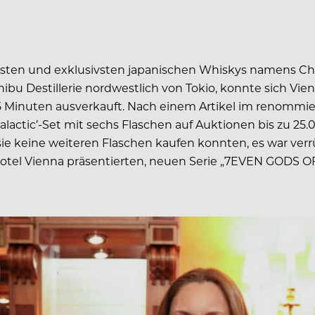
sten und exklusivsten japanischen Whiskys namens Chi
ibu Destillerie nordwestlich von Tokio, konnte sich Vienn
 nur 5 Minuten ausverkauft. Nach einem Artikel im renom
ergalactic’-Set mit sechs Flaschen auf Auktionen bis zu 2
sie keine weiteren Flaschen kaufen konnten, es war verrü
d Hotel Vienna präsentierten, neuen Serie „7EVEN GODS 