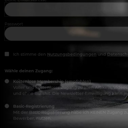
Passwort
Ich stimme den
Nutzungsbedingungen
und
Datensch
Wähle deinen Zugang:
Kostenlose Membership (empfohlen)
Voller und kostenloser Zugang zu allen Artikeln, Vide
und ohne Bullshit. Die Newsletter-Einwilligung kann 
Basic-Registrierung
Mit der Basic-Registrierung habe ich KEINEN Zugang zu 
Bewerber, nutzen.