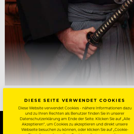
MARIA KITSATI MIT FECHTERN VON HAGUNKAI BEI DER PRÄS
DIESE SEITE VERWENDET COOKIES
Diese Website verwendet Cookies - nähere Informationen dazu
und zu Ihren Rechten als Benutzer finden Sie in unserer
Datenschutzerklärung am Ende der Seite. Klicken Sie auf „Alle
Akzeptieren“, um Cookies zu akzeptieren und direkt unsere
Webseite besuchen zu können, oder klicken Sie auf „Cookie-
WERDE J