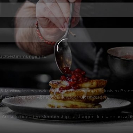
utzbestimmungen
zu.
os & Masterclasses sowie die besten News und exklusiven Branc
jederzeit über den Abmeldelink widerrufen werden.
Artikeln oder den Membership-Leistungen. Ich kann ausschließ