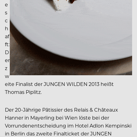
e
s
c
h
af
ft:
D
er
z
w
eite Finalist der JUNGEN WILDEN 2013 heißt
Thomas Piplitz.
Der 20-Jährige Pâtissier des Relais & Châteaux
Hanner in Mayerling bei Wien löste bei der
Vorrundenentscheidung im Hotel Adlon Kempinski
in Berlin das zweite Finalticket der JUNGEN