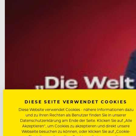
DIESE SEITE VERWENDET COOKIES
Diese Website verwendet Cookies - nähere Informationen dazu
und zu Ihren Rechten als Benutzer finden Sie in unserer
Datenschutzerklärung am Ende der Seite. Klicken Sie auf „Alle
Akzeptieren“, um Cookies zu akzeptieren und direkt unsere
Webseite besuchen zu können, oder klicken Sie auf „Cookie-