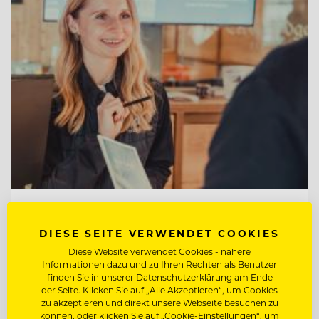
TOP ARBEITGEBER
Tirol Lodge Ellmau
DIESE SEITE VERWENDET COOKIES
Diese Website verwendet Cookies - nähere
Informationen dazu und zu Ihren Rechten als Benutzer
finden Sie in unserer Datenschutzerklärung am Ende
6352 Ellmau, Österreich
der Seite. Klicken Sie auf „Alle Akzeptieren“, um Cookies
zu akzeptieren und direkt unsere Webseite besuchen zu
können, oder klicken Sie auf „Cookie-Einstellungen“, um