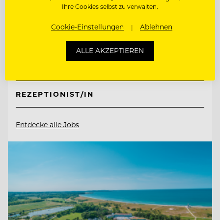
Retter Bio-Natur-Resort
Ihre Cookies selbst zu verwalten.
Cookie-Einstellungen
Ablehnen
8225 Pöllauberg, Österreich
ALLE AKZEPTIEREN
ETAGENFACHKRAFT (M/W/D)
REZEPTIONIST/IN
Entdecke alle Jobs