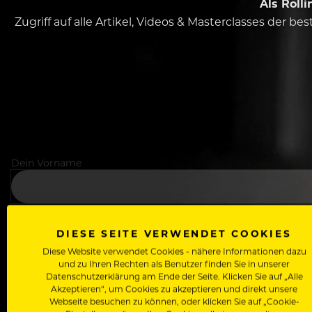
Als Roll
Zugriff auf alle Artikel, Videos & Masterclasses der b
Dein Vorname
In welchem Bereich arbeitest du
DIESE SEITE VERWENDET COOKIES
Diese Website verwendet Cookies - nähere Informationen dazu
und zu Ihren Rechten als Benutzer finden Sie in unserer
Datenschutzerklärung am Ende der Seite. Klicken Sie auf „Alle
Deine E-Mail Adresse
Akzeptieren“, um Cookies zu akzeptieren und direkt unsere
Webseite besuchen zu können, oder klicken Sie auf „Cookie-