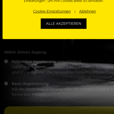
Einstellungen“, um Ihre Cookies selbst zu verwalten.
Passwort
Cookie-Einstellungen
Ablehnen
ALLE AKZEPTIEREN
Ich stimme den
Nutzungsbedingungen
und
Datensch
Wähle deinen Zugang:
Kostenlose Membership (empfohlen)
Voller und kostenloser Zugang zu allen Artikeln, Vide
und ohne Bullshit. Die Newsletter-Einwilligung kann 
Basic-Registrierung
Mit der Basic-Registrierung habe ich KEINEN Zugang zu 
Bewerber, nutzen.