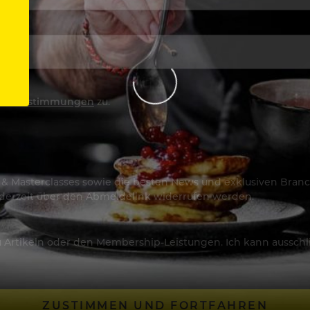
utzbestimmungen
zu.
os & Masterclasses sowie die besten News und exklusiven Branc
jederzeit über den Abmeldelink widerrufen werden.
Artikeln oder den Membership-Leistungen. Ich kann ausschließ
ZUSTIMMEN UND FORTFAHREN