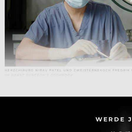
HERZCHIRURG NIRAV PATEL UND ZWEISTERNEKOCH FREDRIK 
IM
HEART SURGEON’S COOKBOOK
WERDE J