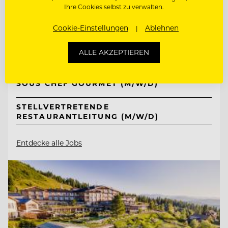
Ihre Cookies selbst zu verwalten.
Ritter von Kempski Privathotels &
Cookie-Einstellungen
Ablehnen
Resorts
06536 Südharz/ OT Stolberg, Deutschland
ALLE AKZEPTIEREN
SOUS CHEF GOURMET (M/W/D)
STELLVERTRETENDE
RESTAURANTLEITUNG (M/W/D)
Entdecke alle Jobs