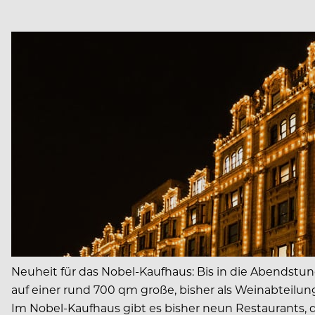
Neuheit für das Nobel-Kaufhaus: Bis in die Abendstun
auf einer rund 700 qm große, bisher als Weinabteilu
Im Nobel-Kaufhaus gibt es bisher neun Restaurants, 