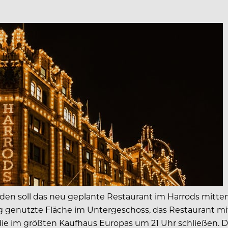
den soll das neu geplante Restaurant im Harrods mitten 
ng genutzte Fläche im Untergeschoss, das Restaurant mi
die im größten Kaufhaus Europas um 21 Uhr schließen. D