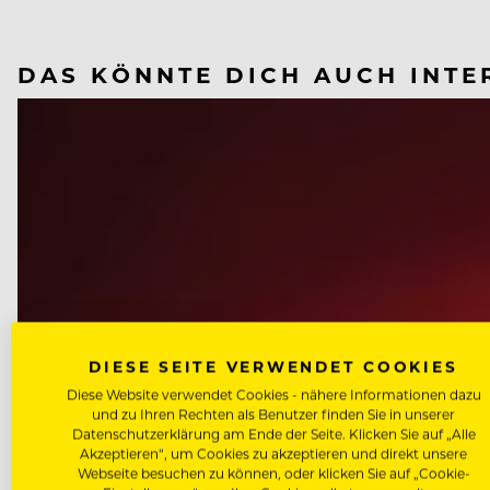
DAS KÖNNTE DICH AUCH INTE
DIESE SEITE VERWENDET COOKIES
Diese Website verwendet Cookies - nähere Informationen dazu
und zu Ihren Rechten als Benutzer finden Sie in unserer
Datenschutzerklärung am Ende der Seite. Klicken Sie auf „Alle
Akzeptieren“, um Cookies zu akzeptieren und direkt unsere
Webseite besuchen zu können, oder klicken Sie auf „Cookie-