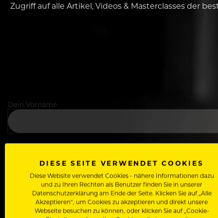
Zugriff auf alle Artikel, Videos & Masterclasses der b
Dein Vorname
In welchem Bereich arbeitest du
DIESE SEITE VERWENDET COOKIES
Diese Website verwendet Cookies - nähere Informationen dazu
und zu Ihren Rechten als Benutzer finden Sie in unserer
Deine E-Mail Adresse
Datenschutzerklärung am Ende der Seite. Klicken Sie auf „Alle
Akzeptieren“, um Cookies zu akzeptieren und direkt unsere
Webseite besuchen zu können, oder klicken Sie auf „Cookie-