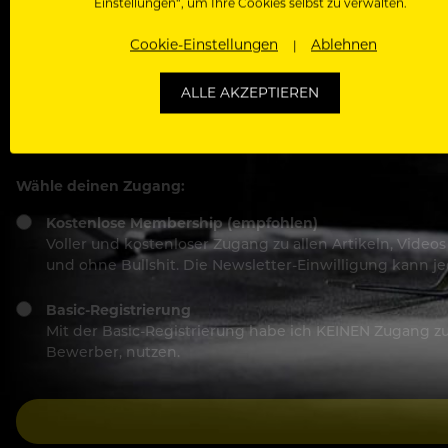
Einstellungen“, um Ihre Cookies selbst zu verwalten.
Passwort
Cookie-Einstellungen
Ablehnen
ALLE AKZEPTIEREN
Ich stimme den
Nutzungsbedingungen
und
Datensch
Wähle deinen Zugang:
Kostenlose Membership (empfohlen)
Voller und kostenloser Zugang zu allen Artikeln, Vide
und ohne Bullshit. Die Newsletter-Einwilligung kann 
Basic-Registrierung
Mit der Basic-Registrierung habe ich KEINEN Zugang zu 
Bewerber, nutzen.