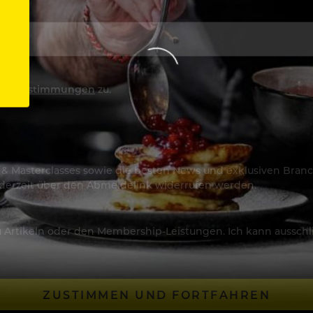
utzbestimmungen
zu.
os & Masterclasses sowie die besten News und exklusiven Branc
jederzeit über den Abmeldelink widerrufen werden.
Artikeln oder den Membership-Leistungen. Ich kann ausschließ
ZUSTIMMEN UND FORTFAHREN