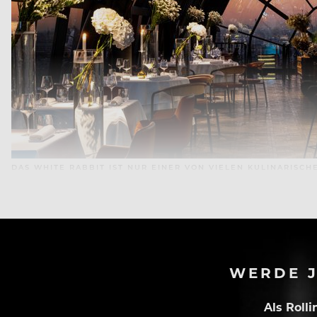
DAS WHITE RABBIT IST NUR EINER VON VIELEN KULINARISC
WERDE J
Als Roll