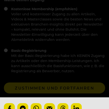
Kostenlose Membership (empfohlen)
Voller und kostenloser Zugang zu allen Artikeln,
Videos & Masterclasses sowie die besten News und
exklusiven Branchen-Insights direkt per Newsletter
– kompakt, relevant und ohne Bullshit. Die
Newsletter-Einwilligung kann jederzeit über den
Abmeldelink widerrufen werden.
Basic-Registrierung
Mit der Basic-Registrierung habe ich KEINEN Zugang
zu Artikeln oder den Membership-Leistungen. Ich
kann ausschließlich die Basisfunktionen, wie z. B. die
Registrierung als Bewerber, nutzen.
ZUSTIMMEN UND FORTFAHREN