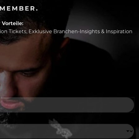
-MEMBER.
Vorteile:
tion Tickets, Exklusive Branchen-Insights & Inspiration