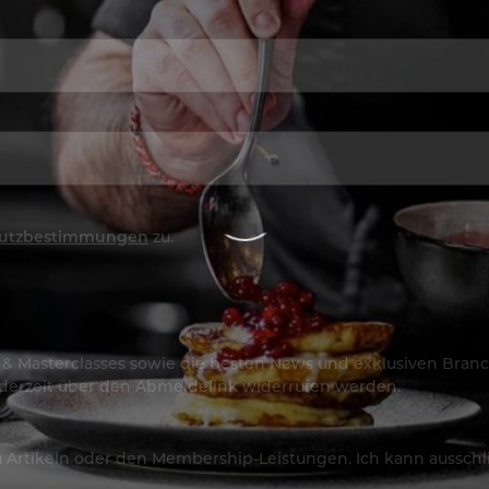
utzbestimmungen
zu.
os & Masterclasses sowie die besten News und exklusiven Branc
jederzeit über den Abmeldelink widerrufen werden.
Artikeln oder den Membership-Leistungen. Ich kann ausschließ