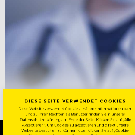
FÜHRT DIE DELTA-VARIANTE ZUM NEUEN LOCKDOWN?
DIESE SEITE VERWENDET COOKIES
Diese Website verwendet Cookies - nähere Informationen dazu
und zu Ihren Rechten als Benutzer finden Sie in unserer
Datenschutzerklärung am Ende der Seite. Klicken Sie auf „Alle
Akzeptieren“, um Cookies zu akzeptieren und direkt unsere
Webseite besuchen zu können, oder klicken Sie auf „Cookie-