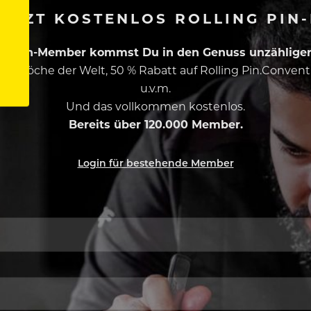
ETZT KOSTENLOS ROLLING PIN
ing Pin-Member kommst Du in den Genuss unzähliger 
esten Köche der Welt, 50 % Rabatt auf Rolling Pin.Conven
u.v.m.
Und das vollkommen kostenlos.
Bereits über 120.000 Member.
Login für bestehende Member