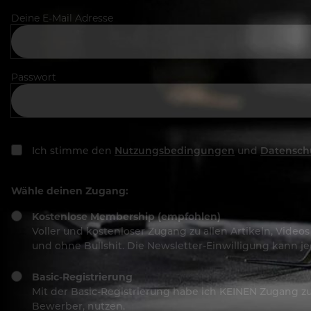
Deine E-Mail Adresse
Passwort
Ich stimme den
Nutzungsbedingungen
und
Datensch
Wähle deinen Zugang:
Kostenlose Membership (empfohlen)
Voller und kostenloser Zugang zu allen Artikeln, Vide
und ohne Bullshit. Die Newsletter-Einwilligung kann 
Basic-Registrierung
Mit der Basic-Registrierung habe ich KEINEN Zugang zu 
Bewerber, nutzen.