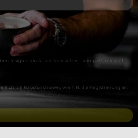
hen-Insights direkt per Newsletter – kompakt, relevant
lich die Basisfunktionen, wie z. B. die Registrierung als