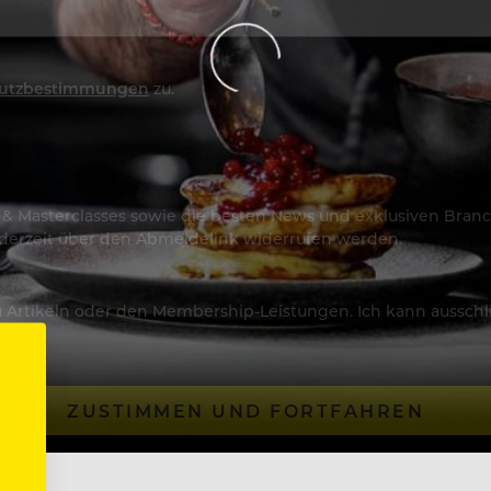
utzbestimmungen
zu.
os & Masterclasses sowie die besten News und exklusiven Branc
jederzeit über den Abmeldelink widerrufen werden.
Artikeln oder den Membership-Leistungen. Ich kann ausschließ
ZUSTIMMEN UND FORTFAHREN