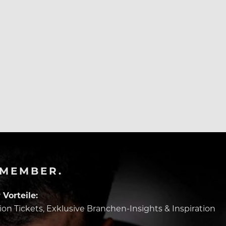
nen Erstantrag auf Arbeitslosenhilfe gestellt.
-MEMBER.
Vorteile:
tion Tickets, Exklusive Branchen-Insights & Inspiration