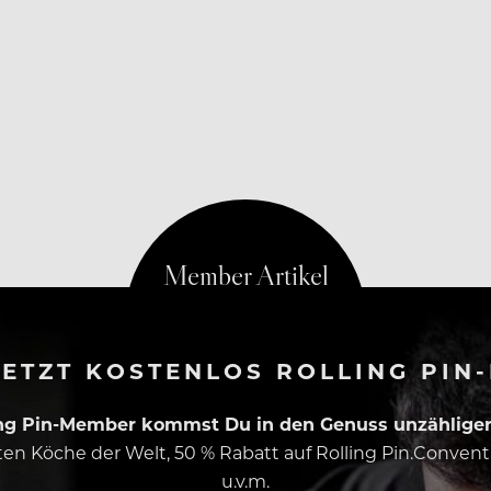
en USA die vierte Woche in Folge Millionen Menschen ei
ETZT KOSTENLOS ROLLING PIN
ing Pin-Member kommst Du in den Genuss unzähliger 
esten Köche der Welt, 50 % Rabatt auf Rolling Pin.Conven
u.v.m.