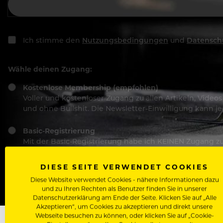
Ich stimme den
Nutzungsbedingungen
und
Datensch
Wähle deinen Zugang:
Kostenlose Membership (empfohlen)
Voller und kostenloser Zugang zu allen Artikeln, Vide
und ohne Bullshit. Die Newsletter-Einwilligung kann 
Basic-Registrierung
Mit der Basic-Registrierung habe ich KEINEN Zugang zu 
Bewerber, nutzen.
DIESE SEITE VERWENDET COOKIES
Diese Website verwendet Cookies - nähere Informationen dazu
und zu Ihren Rechten als Benutzer finden Sie in unserer
Datenschutzerklärung am Ende der Seite. Klicken Sie auf „Alle
Akzeptieren“, um Cookies zu akzeptieren und direkt unsere
Webseite besuchen zu können, oder klicken Sie auf „Cookie-