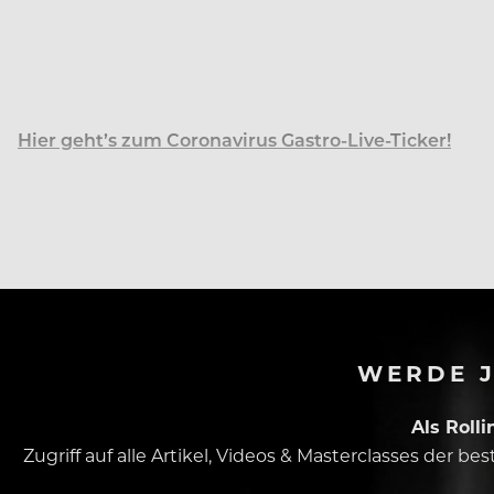
Hier geht’s zum Coronavirus Gastro-Live-Ticker!
Wegen der Zuspitzung der Corona-Pandemie haben in d
WERDE J
Als Roll
Zugriff auf alle Artikel, Videos & Masterclasses der b