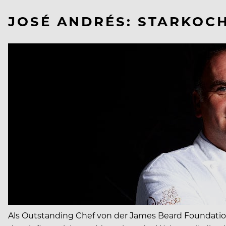
JOSÉ ANDRÉS: STARKOC
Als Outstanding Chef von der James Beard Foundati