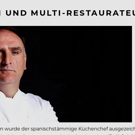
H UND MULTI-RESTAURATE
on wurde der spanischstämmige Küchenchef ausgezeich