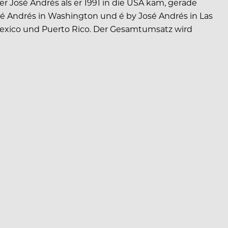
r José Andrés als er 1991 in die USA kam, gerade
é Andrés in Washington und é by José Andrés in Las
exico und Puerto Rico. Der Gesamtumsatz wird