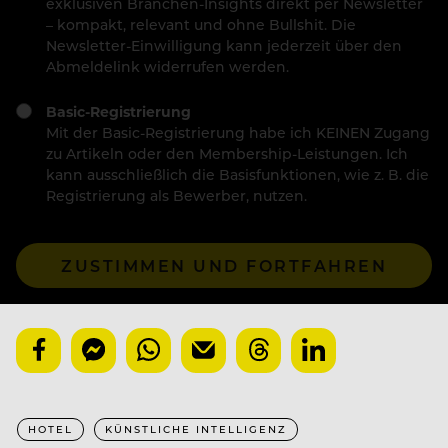
exklusiven Branchen-Insights direkt per Newsletter
– kompakt, relevant und ohne Bullshit. Die
Newsletter-Einwilligung kann jederzeit über den
Abmeldelink widerrufen werden.
Basic-Registrierung
Mit der Basic-Registrierung habe ich KEINEN Zugang
zu Artikeln oder den Membership-Leistungen. Ich
kann ausschließlich die Basisfunktionen, wie z. B. die
Registrierung als Bewerber, nutzen.
ZUSTIMMEN UND FORTFAHREN
HOTEL
KÜNSTLICHE INTELLIGENZ