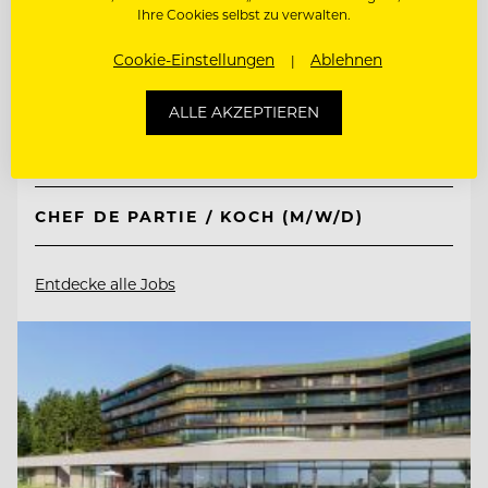
Lehrieder Catering-Party-Service
Ihre Cookies selbst zu verwalten.
Cookie-Einstellungen
Ablehnen
90471 Nürnberg - Südoststadt , Deutschland
ALLE AKZEPTIEREN
HEAD OF SALES (M/W/D)
CHEF DE PARTIE / KOCH (M/W/D)
Entdecke alle Jobs