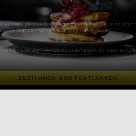
os & Masterclasses sowie die besten News und exklusiven Branc
jederzeit über den Abmeldelink widerrufen werden.
Artikeln oder den Membership-Leistungen. Ich kann ausschließ
ZUSTIMMEN UND FORTFAHREN