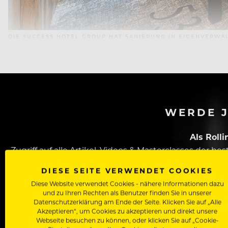
DIE SUCCESS HOTEL GROUP HAT SANIERUNG IN EIGENVERW
WERDE J
Als Roll
Zugriff auf alle Artikel, Videos & Masterclasses der b
DIESE SEITE VERWENDET COOKIES
Diese Website verwendet Cookies - nähere Informationen dazu
und zu Ihren Rechten als Benutzer finden Sie in unserer
Datenschutzerklärung am Ende der Seite. Klicken Sie auf „Alle
Akzeptieren“, um Cookies zu akzeptieren und direkt unsere
Webseite besuchen zu können, oder klicken Sie auf „Cookie-