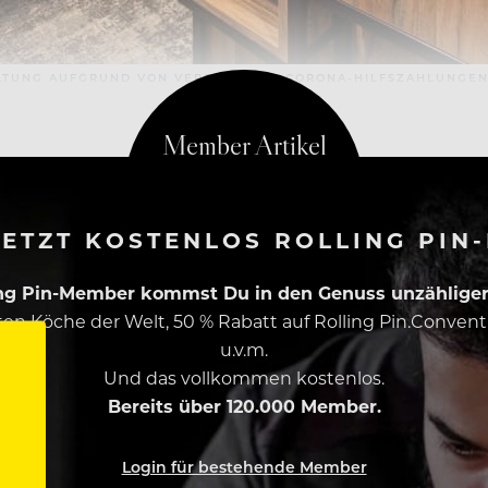
ALTUNG AUFGRUND VON VERSPÄTETEN CORONA-HILFSZAHLUNGE
ETZT KOSTENLOS ROLLING PIN
ing Pin-Member kommst Du in den Genuss unzähliger 
esten Köche der Welt, 50 % Rabatt auf Rolling Pin.Conven
u.v.m.
Und das vollkommen kostenlos.
Bereits über 120.000 Member.
Login für bestehende Member