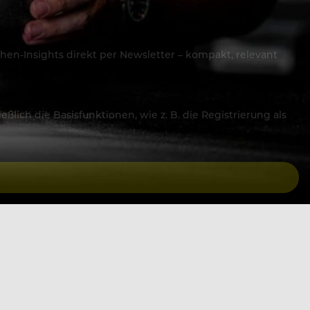
hen-Insights direkt per Newsletter – kompakt, relevant
lich die Basisfunktionen, wie z. B. die Registrierung als