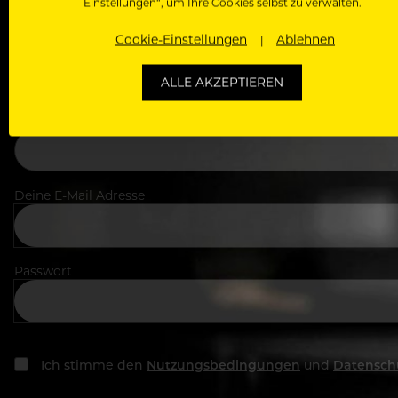
Einstellungen“, um Ihre Cookies selbst zu verwalten.
Cookie-Einstellungen
Ablehnen
Dein Vorname
ALLE AKZEPTIEREN
In welchem Bereich arbeitest du
Deine E-Mail Adresse
Passwort
Ich stimme den
Nutzungsbedingungen
und
Datensch