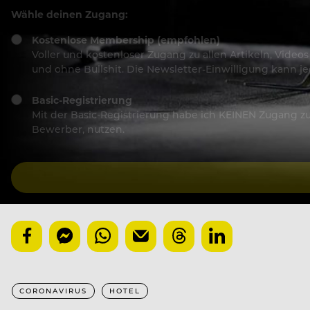
Wähle deinen Zugang:
Kostenlose Membership (empfohlen)
Voller und kostenloser Zugang zu allen Artikeln, Vide
und ohne Bullshit. Die Newsletter-Einwilligung kann 
Basic-Registrierung
Mit der Basic-Registrierung habe ich KEINEN Zugang zu 
Bewerber, nutzen.
CORONAVIRUS
HOTEL