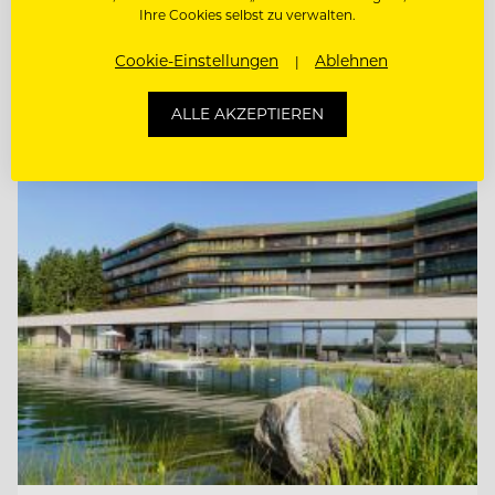
STELLVERTRETENDE
Ihre Cookies selbst zu verwalten.
RESTAURANTLEITUNG (M/W/D)
Cookie-Einstellungen
Ablehnen
SOUS CHEF GOURMET (M/W/D)
ALLE AKZEPTIEREN
Entdecke alle Jobs