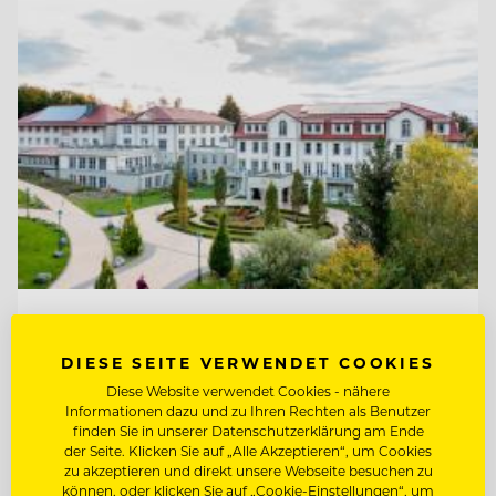
TOP ARBEITGEBER
Ritter von Kempski Privathotels &
DIESE SEITE VERWENDET COOKIES
Resorts
Diese Website verwendet Cookies - nähere
Informationen dazu und zu Ihren Rechten als Benutzer
finden Sie in unserer Datenschutzerklärung am Ende
06536 Südharz/ OT Stolberg, Deutschland
der Seite. Klicken Sie auf „Alle Akzeptieren“, um Cookies
zu akzeptieren und direkt unsere Webseite besuchen zu
können, oder klicken Sie auf „Cookie-Einstellungen“, um