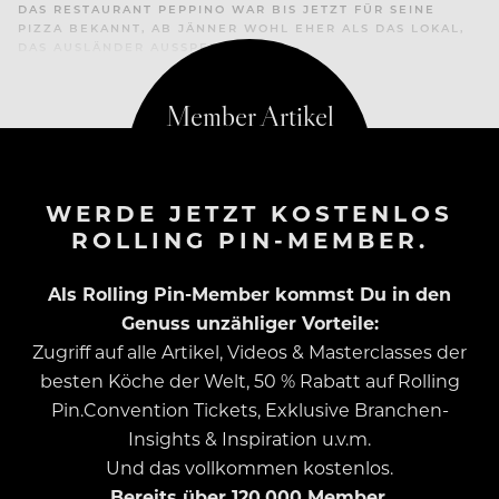
DAS RESTAURANT PEPPINO WAR BIS JETZT FÜR SEINE
PIZZA BEKANNT, AB JÄNNER WOHL EHER ALS DAS LOKAL,
DAS AUSLÄNDER AUSSPERRT
WERDE JETZT KOSTENLOS
ROLLING PIN-MEMBER.
Als Rolling Pin-Member kommst Du in den
Genuss unzähliger Vorteile:
Zugriff auf alle Artikel, Videos & Masterclasses der
besten Köche der Welt, 50 % Rabatt auf Rolling
Pin.Convention Tickets, Exklusive Branchen-
Insights & Inspiration u.v.m.
Und das vollkommen kostenlos.
Bereits über 120.000 Member.