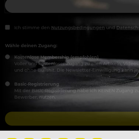
Ich stimme den
Nutzungsbedingungen
und
Datensch
Wähle deinen Zugang:
Kostenlose Membership (empfohlen)
Voller und kostenloser Zugang zu allen Artikeln, Vide
und ohne Bullshit. Die Newsletter-Einwilligung kann 
Basic-Registrierung
Mit der Basic-Registrierung habe ich KEINEN Zugang zu 
Bewerber, nutzen.