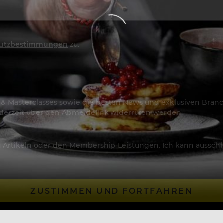
utzbestimmungen
zu.
os & Masterclasses sowie die besten News und exklusiven Branc
jederzeit über den Abmeldelink widerrufen werden.
Artikeln oder den Membership-Leistungen. Ich kann ausschließ
ZUSTIMMEN UND FORTFAHREN