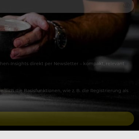
hen-Insights direkt per Newsletter – kompakt, relevant
lich die Basisfunktionen, wie z. B. die Registrierung als