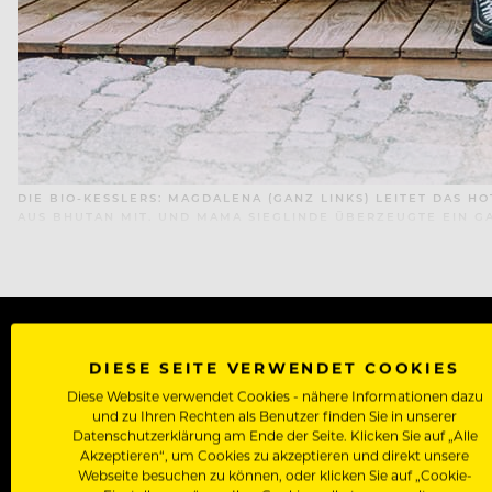
DIE BIO-KESSLERS: MAGDALENA (GANZ LINKS) LEITET DAS 
AUS BHUTAN MIT. UND MAMA SIEGLINDE ÜBERZEUGTE EIN GA
DIESE SEITE VERWENDET COOKIES
WERDE J
Diese Website verwendet Cookies - nähere Informationen dazu
und zu Ihren Rechten als Benutzer finden Sie in unserer
Als Roll
Datenschutzerklärung am Ende der Seite. Klicken Sie auf „Alle
Akzeptieren“, um Cookies zu akzeptieren und direkt unsere
Zugriff auf alle Artikel, Videos & Masterclasses der b
Webseite besuchen zu können, oder klicken Sie auf „Cookie-