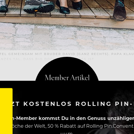
HOTEL GEMEINSAM MIT BRUDER DAVID (GANZ RECHTS). PAPA KL
NZES TAL, DASS BIO DOCH ETWAS GUTES IST
ETZT KOSTENLOS ROLLING PIN
ing Pin-Member kommst Du in den Genuss unzähliger 
esten Köche der Welt, 50 % Rabatt auf Rolling Pin.Conven
u.v.m.