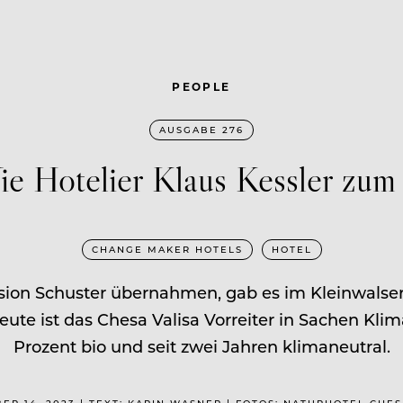
PEOPLE
AUSGABE 276
ie Hotelier Klaus Kessler zum
CHANGE MAKER HOTELS
HOTEL
ension Schuster übernahmen, gab es im Kleinwalser
e ist das Chesa Valisa Vorreiter in Sachen Klima-
Prozent bio und seit zwei Jahren klimaneutral.
ER 14, 2023 | TEXT: KARIN WASNER | FOTOS: NATURHOTEL CHES