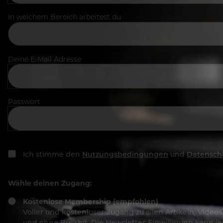
In welchem Bereich arbeitest du
Deine E-Mail Adresse
Passwort
Ich stimme den
Nutzungsbedingungen
und
Datensch
Wähle deinen Zugang:
Kostenlose Membership (empfohlen)
Voller und kostenloser Zugang zu allen Artikeln, Vide
und ohne Bullshit. Die Newsletter-Einwilligung kann 