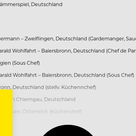
Lämmerspiel, Deutschland
Eiermann – Zweiflingen, Deutschland (Gardemanger, Sauc
ald Wohlfahrt – Baiersbronn, Deutschland (Chef de Par
lgien (Sous Chef)
rald Wohlfahrt – Baiersbronn, Deutschland (Sous Chef)
onn, Deutschland (stellv. Küchennchef)
schau im Chiemgau, Deutschland
rthersee, Österreich (Küchenchef)