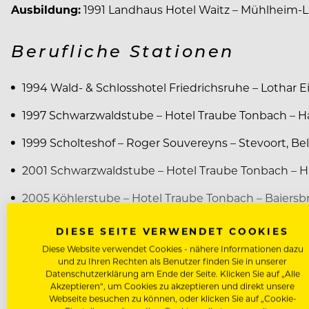
Ausbildung:
1991 Landhaus Hotel Waitz – Mühlheim-
Berufliche Stationen
1994 Wald- & Schlosshotel Friedrichsruhe – Lothar 
1997 Schwarzwaldstube – Hotel Traube Tonbach – Har
1999 Scholteshof – Roger Souvereyns – Stevoort, Be
2001 Schwarzwaldstube – Hotel Traube Tonbach – Ha
2005 Köhlerstube – Hotel Traube Tonbach – Baiersbr
2006 Residenz Heinz Winkler – Heinz Winkler – A
DIESE SEITE VERWENDET COOKIES
Diese Website verwendet Cookies - nähere Informationen dazu
2007 Schlossstern – Schloss Velden – Velden am Wö
und zu Ihren Rechten als Benutzer finden Sie in unserer
Datenschutzerklärung am Ende der Seite. Klicken Sie auf „Alle
seit 2011 Silvio Nickol Gourmetrestaurant –
Akzeptieren“, um Cookies zu akzeptieren und direkt unsere
Webseite besuchen zu können, oder klicken Sie auf „Cookie-