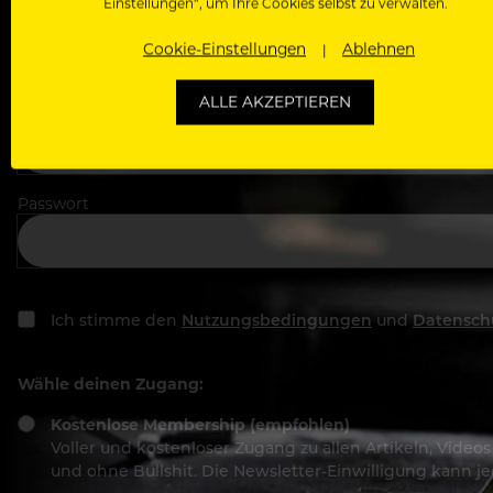
Einstellungen“, um Ihre Cookies selbst zu verwalten.
In welchem Bereich arbeitest du
Cookie-Einstellungen
Ablehnen
ALLE AKZEPTIEREN
Deine E-Mail Adresse
Passwort
Ich stimme den
Nutzungsbedingungen
und
Datensch
Wähle deinen Zugang:
Kostenlose Membership (empfohlen)
Voller und kostenloser Zugang zu allen Artikeln, Vide
und ohne Bullshit. Die Newsletter-Einwilligung kann 