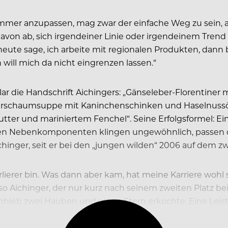
immer anzupassen, mag zwar der einfache Weg zu sein, a
avon ab, sich irgendeiner Linie oder irgendeinem Trend
 heute sage, ich arbeite mit regionalen Produkten, dann
 will mich da nicht eingrenzen lassen.“
 klar die Handschrift Aichingers: „Gänseleber-Florentiner
rschaumsuppe mit Kaninchenschinken und Haselnussöl“
ter und mariniertem Fenchel“. Seine Erfolgsformel: Ei
igen Nebenkomponenten klingen ungewöhnlich, passen
nger, seit er bei den „jungen wilden“ 2006 auf dem zwe
rlierer bin. Was dann aber kam, hat meine Karriere wohl s
 so Aichinger, der nur kurz nach seinem zweiten Platz 
nhieb zwei Hauben und einen Stern erkochte. Eine Leist