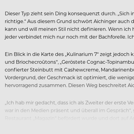
Dieser Typ zieht sein Ding konsequenzt durch. „Sich 
richtige.“ Aus diesem Grund schwört Aichinger auch d
kann und will meinen Stil nicht definieren. Wenn ich
jeder verbindet mich nur noch mit der Bachforelle. Ich
Ein Blick in die Karte des „Kulinarium 7“ zeigt jedoch
und Briochecroûtons“, „Geröstete Cognac-Topinambu
confierter Steinbutt mit Cashewcreme, Mandarinenbut
Vordergrund, der Geschmack ist optimiert, die wen
hervorragend zusammen. Diesen Weg beschreitet Aichi
„Ich hab mir gedacht, dass ich als Zweiter der erste Ve
war in den Medien präsent und überall im Gespräch“,
Restaurant „Magazin“ befördert wurde und dort auf A