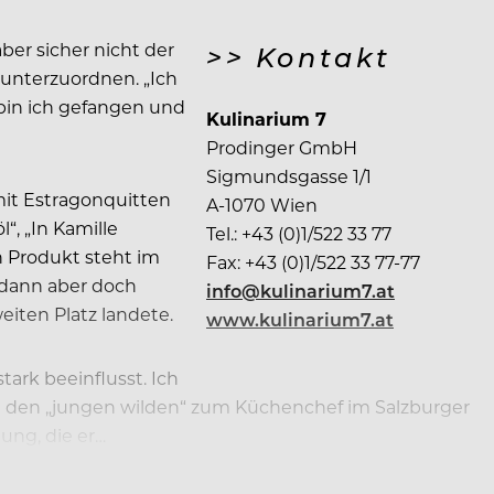
ber sicher nicht der
>> Kontakt
 unterzuordnen. „Ich
 bin ich gefangen und
Kulinarium 7
Prodinger GmbH
Sigmundsgasse 1/1
 mit Estragonquitten
A-1070 Wien
, „In Kamille
Tel.: +43 (0)1/522 33 77
n Produkt steht im
Fax: +43 (0)1/522 33 77-77
 dann aber doch
info@kulinarium7.at
iten Platz landete.
www.kulinarium7.at
tark beeinflusst. Ich
bei den „jungen wilden“ zum Küchenchef im Salzburger
ung, die er…