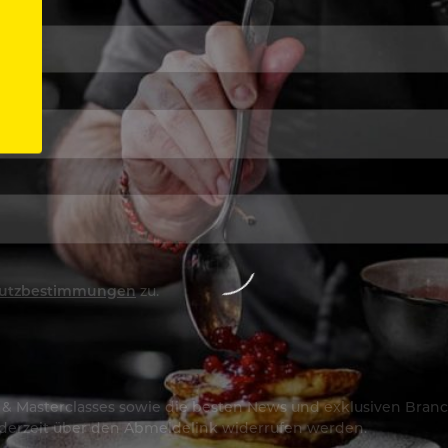
utzbestimmungen
zu.
os & Masterclasses sowie die besten News und exklusiven Branc
jederzeit über den Abmeldelink widerrufen werden.