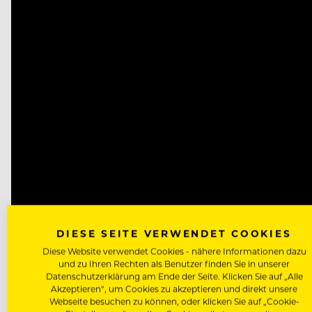
DIESE SEITE VERWENDET COOKIES
Diese Website verwendet Cookies - nähere Informationen dazu
und zu Ihren Rechten als Benutzer finden Sie in unserer
Datenschutzerklärung am Ende der Seite. Klicken Sie auf „Alle
Akzeptieren“, um Cookies zu akzeptieren und direkt unsere
Webseite besuchen zu können, oder klicken Sie auf „Cookie-