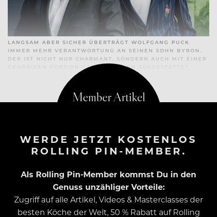
LANGSAM ABER SICHER ÜBERTRÄGT WOLFGANG PUCK
IMMER MEHR VERANTWORTUNG AN SEINEN SOHN BYRON.
DER IST NICHT NUR CHARMANT, SONDERN AUCH MIT EINER
GEHÖRIGEN PORTION GESCHÄFTSSINN AUSGESTATTET
WERDE JETZT KOSTENLOS
ROLLING PIN-MEMBER.
Als Rolling Pin-Member kommst Du in den
Genuss unzähliger Vorteile:
Zugriff auf alle Artikel, Videos & Masterclasses der
besten Köche der Welt, 50 % Rabatt auf Rolling