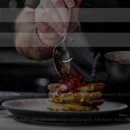
utzbestimmungen
zu.
os & Masterclasses sowie die besten News und exklusiven Branc
jederzeit über den Abmeldelink widerrufen werden.
Artikeln oder den Membership-Leistungen. Ich kann ausschließ