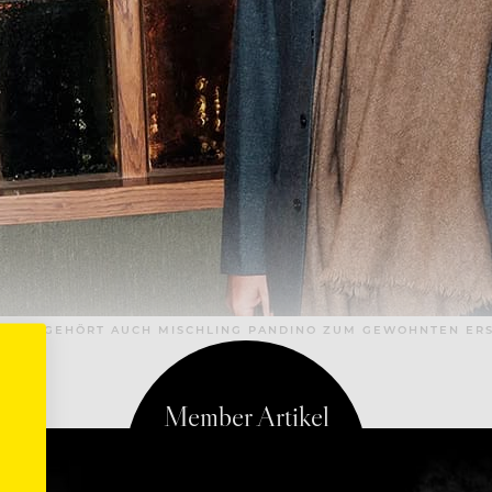
SERES GEHÖRT AUCH MISCHLING PANDINO ZUM GEWOHNTEN ERS