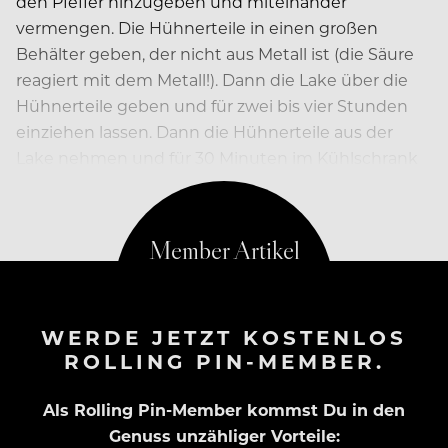
den Pfeffer hinzugeben und miteinander
vermengen. Die Hühnerteile in einen großen
Behälter geben, der nicht aus Metall ist (die Säure
reagiert mit dem Metall!). Dann die Lake über die
Hühnerteile geben und für zwei bis vier Stunden
einziehen lassen. Dann die Hühnerteile aus der
Lake nehmen und für 30 Minuten im Kühlschrank
trocknen lassen
WERDE JETZT KOSTENLOS
ROLLING PIN-MEMBER.
Als Rolling Pin-Member kommst Du in den
Genuss unzähliger Vorteile: