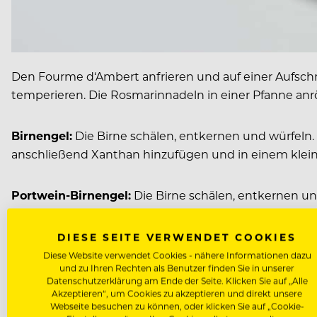
Den Fourme d‘Ambert anfrieren und auf einer Aufsch
temperieren. Die Rosmarinnadeln in einer Pfanne anr
Birnengel:
Die Birne schälen, entkernen und würfeln.
anschließend Xanthan hinzufügen und in einem kleinen
Portwein-Birnengel:
Die Birne schälen, entkernen un
Rotwein sowie Pektin und das Vanillemark zufügen u
Mixer mit einer Messerspitze Xanthan glatt mixen und i
DIESE SEITE VERWENDET COOKIES
Diese Website verwendet Cookies - nähere Informationen dazu
und zu Ihren Rechten als Benutzer finden Sie in unserer
Portwein-Essig-Gelee:
Den Rotweinessig mit dem Cas
Datenschutzerklärung am Ende der Seite. Klicken Sie auf „Alle
feines Sieb in ein Rahmenblech (11 x 11 x 1,5 cm) gieß
Akzeptieren“, um Cookies zu akzeptieren und direkt unsere
Webseite besuchen zu können, oder klicken Sie auf „Cookie-