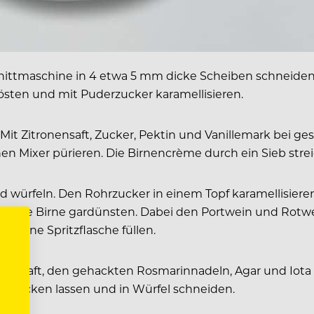
nittmaschine in 4 etwa 5 mm dicke Scheiben schneiden
östen und mit Puderzucker karamellisieren.
 Mit Zitronensaft, Zucker, Pektin und Vanillemark bei
 Mixer pürieren. Die Birnencrème durch ein Sieb streich
d würfeln. Den Rohrzucker in einem Topf karamellisier
nd die Birne gardünsten. Dabei den Portwein und Rotwe
n eine Spritzflasche füllen.
sissaft, den gehackten Rosmarinnadeln, Agar und Iota
en, stocken lassen und in Würfel schneiden.