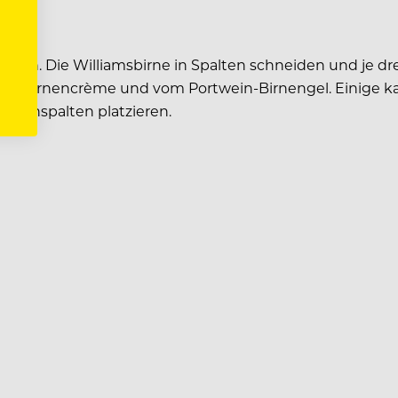
ein. Die Williamsbirne in Spalten schneiden und je drei
 der Birnencrème und vom Portwein-Birnengel. Einige ka
Birnenspalten platzieren.