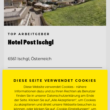
TOP ARBEITGEBER
Hotel Post Ischgl
6561 Ischgl, Österreich
ZAHLKELLNER (M/W/D)
DIESE SEITE VERWENDET COOKIES
Diese Website verwendet Cookies - nähere
RESTAURANTLEITER (M/W/D)
Informationen dazu und zu Ihren Rechten als Benutzer
finden Sie in unserer Datenschutzerklärung am Ende
der Seite. Klicken Sie auf „Alle Akzeptieren“, um Cookies
Entdecke alle Jobs
zu akzeptieren und direkt unsere Webseite besuchen zu
können, oder klicken Sie auf „Cookie-Einstellungen“, um