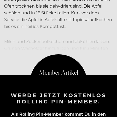
Ofen trocknen bis sie dehydriert sind. Die Äpfel
schälen und in 16 Stücke teilen. Kurz vor dem
Service die Äpfel in Apfelsaft mit Tapioka aufkochen
bis es ein heißes Kompott ist.
Milch und Zucker aufkochen und abkühlen lassen.
Grünen Wacholder hinzufügen und für 3 Minuten
im Thermomix zerkleinern und
WERDE JETZT KOSTENLOS
ROLLING PIN-MEMBER.
Als Rolling Pin-Member kommst Du in den