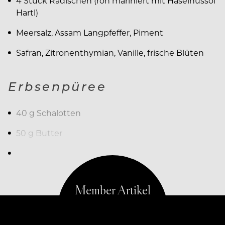
4 Stück Radischen (roh mariniert mit Haselnussöl
Hartl)
Meersalz, Assam Langpfeffer, Piment
Safran, Zitronenthymian, Vanille, frische Blüten
Erbsenpüree
40 g Schalotten
50 g Butter
300 g grüne Erbsen