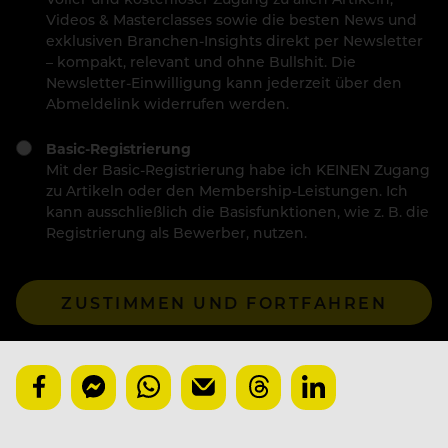
Videos & Masterclasses sowie die besten News und
exklusiven Branchen-Insights direkt per Newsletter
– kompakt, relevant und ohne Bullshit. Die
Newsletter-Einwilligung kann jederzeit über den
Abmeldelink widerrufen werden.
Basic-Registrierung
Mit der Basic-Registrierung habe ich KEINEN Zugang
zu Artikeln oder den Membership-Leistungen. Ich
kann ausschließlich die Basisfunktionen, wie z. B. die
Registrierung als Bewerber, nutzen.
ZUSTIMMEN UND FORTFAHREN