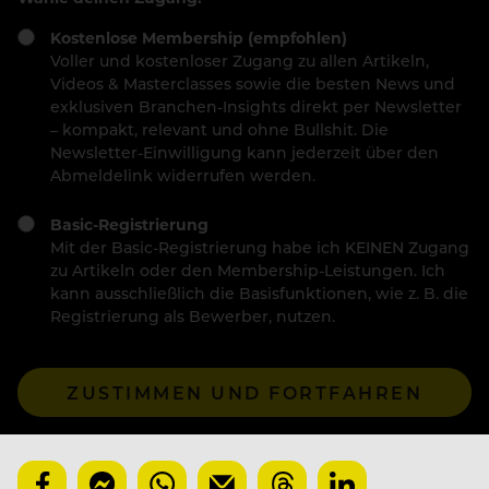
Kostenlose Membership (empfohlen)
Voller und kostenloser Zugang zu allen Artikeln,
Videos & Masterclasses sowie die besten News und
exklusiven Branchen-Insights direkt per Newsletter
– kompakt, relevant und ohne Bullshit. Die
Newsletter-Einwilligung kann jederzeit über den
Abmeldelink widerrufen werden.
Basic-Registrierung
Mit der Basic-Registrierung habe ich KEINEN Zugang
zu Artikeln oder den Membership-Leistungen. Ich
kann ausschließlich die Basisfunktionen, wie z. B. die
Registrierung als Bewerber, nutzen.
ZUSTIMMEN UND FORTFAHREN