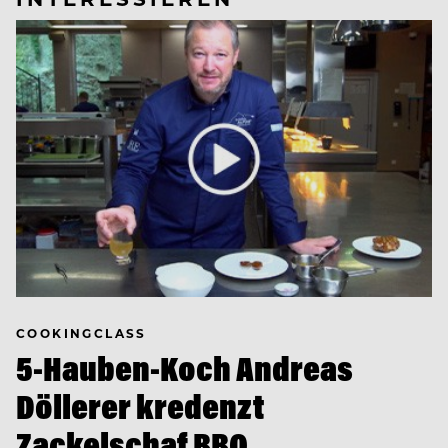
COOKINGCLASS
5-Hauben-Koch Andreas
Döllerer kredenzt
Zackelschaf BBQ