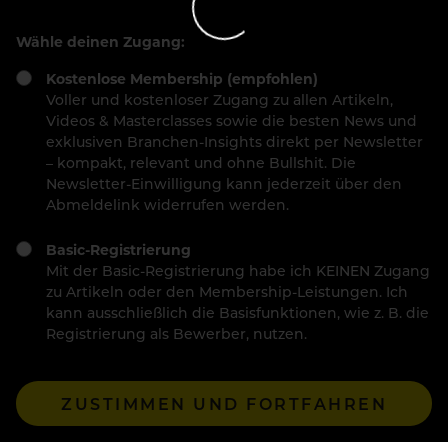
Wähle deinen Zugang:
Kostenlose Membership (empfohlen)
Voller und kostenloser Zugang zu allen Artikeln,
Videos & Masterclasses sowie die besten News und
exklusiven Branchen-Insights direkt per Newsletter
– kompakt, relevant und ohne Bullshit. Die
Newsletter-Einwilligung kann jederzeit über den
Abmeldelink widerrufen werden.
Basic-Registrierung
Mit der Basic-Registrierung habe ich KEINEN Zugang
zu Artikeln oder den Membership-Leistungen. Ich
kann ausschließlich die Basisfunktionen, wie z. B. die
Registrierung als Bewerber, nutzen.
ZUSTIMMEN UND FORTFAHREN