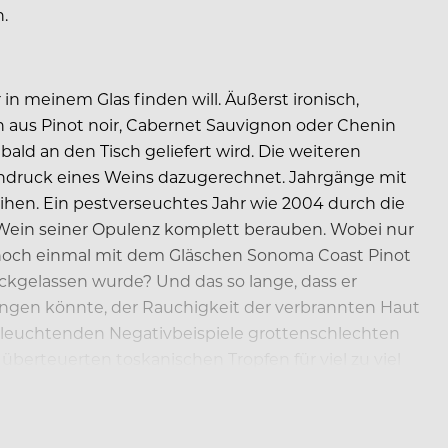
.
in meinem Glas finden will. Äußerst ironisch,
in aus Pinot noir, Cabernet Sauvignon oder Chenin
ald an den Tisch geliefert wird. Die weiteren
indruck eines Weins dazugerechnet. Jahrgänge mit
hen. Ein pestverseuchtes Jahr wie 2004 durch die
Wein seiner Opulenz komplett berauben. Wobei nur
s noch einmal mit dem Gläschen Sonoma Coast Pinot
ückgelassen wurde? Und das so lange, dass er
fangen könnte, der Rauchigkeit der verbrannten Haut
 leuchtenden Negativbeispiele grottenschlechten
erteuerten toskanischen Tropfen für viel zu viel
ran erinnern…