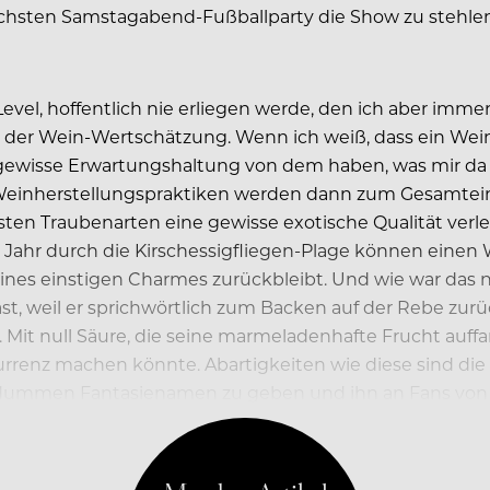
 nächsten Samstagabend-Fußballparty die Show zu stehlen
vel, hoffentlich nie erliegen werde, den ich aber immer 
asis der Wein-Wertschätzung. Wenn ich weiß, dass ein We
e gewisse Erwartungshaltung von dem haben, was mir da b
len Weinherstellungspraktiken werden dann zum Gesamte
n Traubenarten eine gewisse exotische Qualität verlei
ahr durch die Kirschessigfliegen-Plage können einen 
seines einstigen Charmes zurückbleibt. Und wie war da
st, weil er sprichwörtlich zum Backen auf der Rebe zur
. Mit null Säure, die seine marmeladenhafte Frucht auf
rrenz machen könnte. Abartigkeiten wie diese sind die
 dummen Fantasienamen zu geben und ihn an Fans von üb
 Namen Pinot zu besudeln. Ich kann mich noch genau da