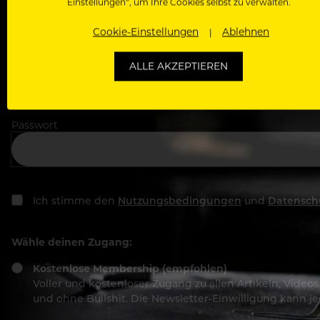
Einstellungen“, um Ihre Cookies selbst zu verwalten.
In welchem Bereich arbeitest du
Cookie-Einstellungen
Ablehnen
Deine E-Mail Adresse
ALLE AKZEPTIEREN
Passwort
Ich stimme den
Nutzungsbedingungen
und
Datensch
Wähle deinen Zugang:
Kostenlose Membership (empfohlen)
Voller und kostenloser Zugang zu allen Artikeln, Vide
und ohne Bullshit. Die Newsletter-Einwilligung kann 