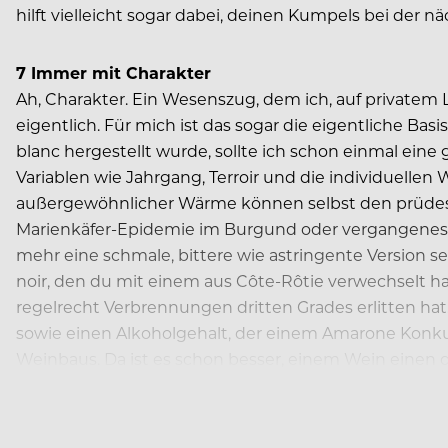
hilft vielleicht sogar dabei, deinen Kumpels bei der
7 Immer mit Charakter
Ah, Charakter. Ein Wesenszug, dem ich, auf privatem Le
eigentlich. Für mich ist das sogar die eigentliche B
blanc hergestellt wurde, sollte ich schon einmal ein
Variablen wie Jahrgang, Terroir und die individuel
außergewöhnlicher Wärme können selbst den prüdeste
Marienkäfer-Epidemie im Burgund oder vergangenes J
mehr eine schmale, bittere wie astringente Version 
noir, den du mit einem aus Côte-Rôtie verwechselt ha
regelrecht Verbrennungen dritten Grades erlitten hat
sowie einen Alkoholgehalt, der einem Amarone Konku
Weinbaus. Da ist es schon besser, einem Wein einen
Geld zu verkaufen, als ihn mit dem herrschaftlichen