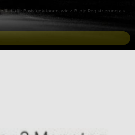
lich die Basisfunktionen, wie z. B. die Registrierung als