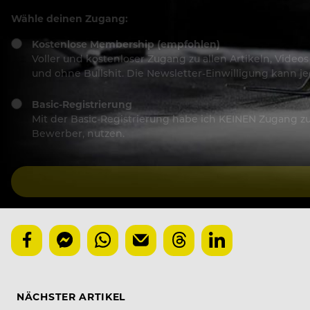
Wähle deinen Zugang:
Kostenlose Membership (empfohlen)
Voller und kostenloser Zugang zu allen Artikeln, Vide
und ohne Bullshit. Die Newsletter-Einwilligung kann 
Basic-Registrierung
Mit der Basic-Registrierung habe ich KEINEN Zugang zu 
Bewerber, nutzen.
NÄCHSTER ARTIKEL