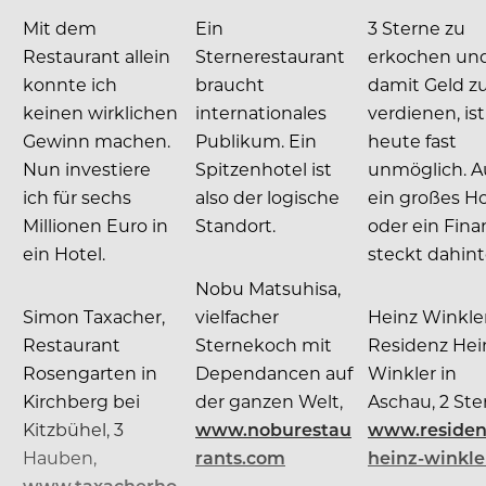
Mit dem
Ein
3 Sterne zu
Restaurant allein
Sternerestaurant
erkochen un
konnte ich
braucht
damit Geld z
keinen wirklichen
internationales
verdienen, ist
Gewinn machen.
Publikum. Ein
heute fast
Nun investiere
Spitzenhotel ist
unmöglich. A
ich für sechs
also der logische
ein großes Ho
Millionen Euro in
Standort.
oder ein Fina
ein Hotel.
steckt dahint
Nobu Matsuhisa,
Simon Taxacher,
vielfacher
Heinz Winkler
Restaurant
Sternekoch mit
Residenz Hei
Rosengarten in
Dependancen auf
Winkler in
Kirchberg bei
der ganzen Welt,
Aschau, 2 Ste
Kitzbühel, 3
www.noburestau
www.residen
Hauben,
rants.com
heinz-winkle
www.taxacherho