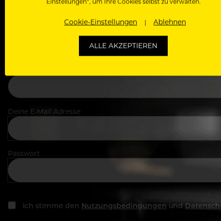
Einstellungen“, um Ihre Cookies selbst zu verwalten.
Cookie-Einstellungen
Ablehnen
Dein Vorname
ALLE AKZEPTIEREN
In welchem Bereich arbeitest du
Deine E-Mail Adresse
Passwort
Ich stimme den
Nutzungsbedingungen
und
Datensch