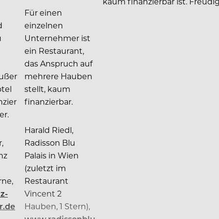
kaum finanzierbar ist. Freudi
Für einen
d
einzelnen
u
Unternehmer ist
ein Restaurant,
das Anspruch auf
ußer
mehrere Hauben
tel
stellt, kaum
nzier
finanzierbar.
er.
Harald Riedl,
,
Radisson Blu
nz
Palais in Wien
(zuletzt im
rne,
Restaurant
z-
Vincent 2
r.de
Hauben, 1 Stern),
www.radissonblu