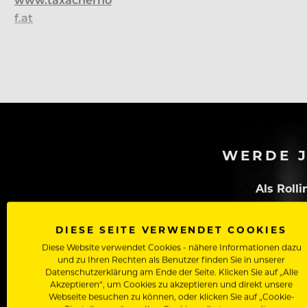
f.at
WERDE J
Als Roll
Zugriff auf alle Artikel, Videos & Masterclasses der b
DIESE SEITE VERWENDET COOKIES
Diese Website verwendet Cookies - nähere Informationen dazu
und zu Ihren Rechten als Benutzer finden Sie in unserer
Datenschutzerklärung am Ende der Seite. Klicken Sie auf „Alle
Akzeptieren“, um Cookies zu akzeptieren und direkt unsere
Webseite besuchen zu können, oder klicken Sie auf „Cookie-