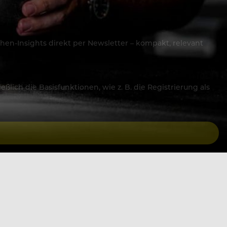
hen-Insights direkt per Newsletter – kompakt, relevant
lich die Basisfunktionen, wie z. B. die Registrierung als