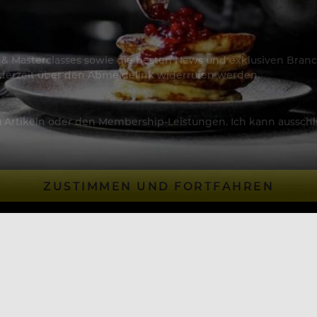
os & Masterclasses sowie die besten News und exklusiven Branc
jederzeit über den Abmeldelink widerrufen werden.
Artikeln oder den Membership-Leistungen. Ich kann ausschließ
ZUSTIMMEN UND FORTFAHREN