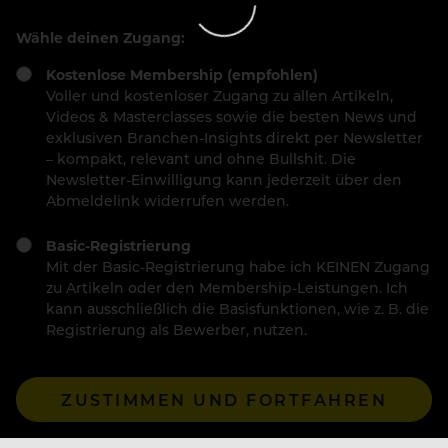
Wähle deinen Zugang:
Kostenlose Membership (empfohlen)
Voller und kostenloser Zugang zu allen Artikeln,
Videos & Masterclasses sowie die besten News und
exklusiven Branchen-Insights direkt per Newsletter
– kompakt, relevant und ohne Bullshit. Die
Newsletter-Einwilligung kann jederzeit über den
Abmeldelink widerrufen werden.
Basic-Registrierung
Mit der Basic-Registrierung habe ich KEINEN Zugang
zu Artikeln oder den Membership-Leistungen. Ich
kann ausschließlich die Basisfunktionen, wie z. B. die
Registrierung als Bewerber, nutzen.
ZUSTIMMEN UND FORTFAHREN