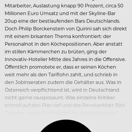
Mitarbeiter, Auslastung knapp 90 Prozent, circa 50
Millionen Euro Umsatz und mit der Skyline-Bar
20up eine der bestlaufenden Bars Deutschlands.
Doch Philip Borckenstein von Quirini sah sich direkt
mit einem brisanten Thema konfrontiert: der
Personalnot in den Köchepositionen. Aber anstatt
im stillen Kämmerchen zu brüten, ging der
Innovativ-Hotelier Mitte des Jahres in die Offensive.
Öffentlich promotete er, dass er seinen Köchen
weit mehr als den Tariflohn zahlt, und schrieb in
den Jobinseraten zudem die Gehälter aus. Was in
Österreich verpflichtend ist, wird in Deutschland
nicht gerne rausposaunt. Was einzelne Kritiker
schnell auf den Plan rief und das Revolverblatt Bild-
Zeitung „Hotel-Chef wildert bei der Konkurrenz“
titeln ließ.