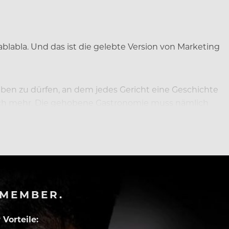
ablabla. Und das ist die gelebte Version von Marketing
eben zu dürfen, an dem jedes Gericht eine Geschichte
eblich mehr. Die gehobene Gastronomie muss nämlich
-MEMBER.
Vorteile: