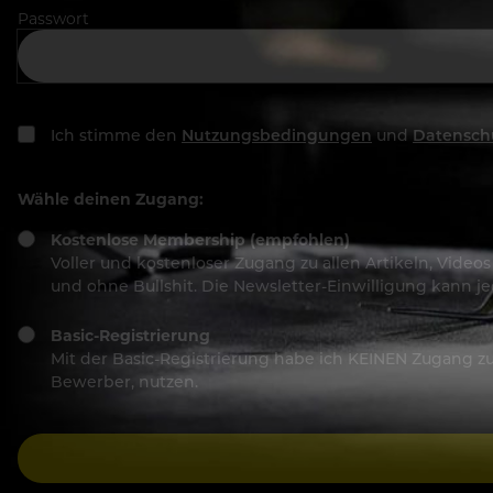
Passwort
Ich stimme den
Nutzungsbedingungen
und
Datensch
Wähle deinen Zugang:
Kostenlose Membership (empfohlen)
Voller und kostenloser Zugang zu allen Artikeln, Vide
und ohne Bullshit. Die Newsletter-Einwilligung kann 
Basic-Registrierung
Mit der Basic-Registrierung habe ich KEINEN Zugang zu 
Bewerber, nutzen.