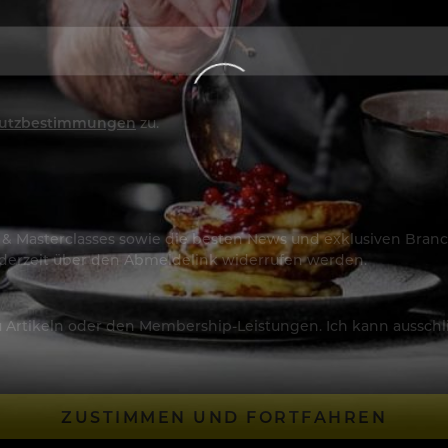
utzbestimmungen
zu.
os & Masterclasses sowie die besten News und exklusiven Branc
jederzeit über den Abmeldelink widerrufen werden.
Artikeln oder den Membership-Leistungen. Ich kann ausschließ
ZUSTIMMEN UND FORTFAHREN