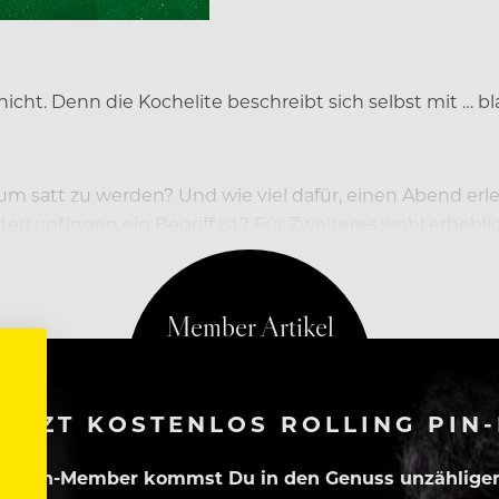
icht. Denn die Kochelite beschreibt sich selbst mit … bl
um satt zu werden? Und wie viel dafür, einen Abend erl
intertupfingen ein Begriff ist? Für Zweiteres wohl erh
elbranche verankert – die Big Player spiele…
ETZT KOSTENLOS ROLLING PIN
ing Pin-Member kommst Du in den Genuss unzähliger 