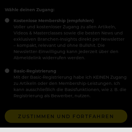
Wähle deinen Zugang:
Kostenlose Membership (empfohlen)
Voller und kostenloser Zugang zu allen Artikeln,
Videos & Masterclasses sowie die besten News und
exklusiven Branchen-Insights direkt per Newsletter
– kompakt, relevant und ohne Bullshit. Die
Newsletter-Einwilligung kann jederzeit über den
Abmeldelink widerrufen werden.
Basic-Registrierung
Mit der Basic-Registrierung habe ich KEINEN Zugang
zu Artikeln oder den Membership-Leistungen. Ich
kann ausschließlich die Basisfunktionen, wie z. B. die
Registrierung als Bewerber, nutzen.
ZUSTIMMEN UND FORTFAHREN