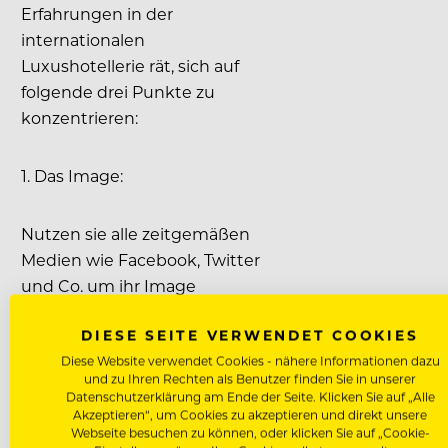
Erfahrungen in der
internationalen
Luxushotellerie rät, sich auf
folgende drei Punkte zu
konzentrieren:
1. Das Image:
Nutzen sie alle zeitgemäßen
Medien wie Facebook, Twitter
und Co. um ihr Image
aufzupolieren. Nehmen Sie
DIESE SEITE VERWENDET COOKIES
an Bewerben teil. Sich mit
Diese Website verwendet Cookies - nähere Informationen dazu
den besten der Branche zu
und zu Ihren Rechten als Benutzer finden Sie in unserer
messen ist immer ein
Datenschutzerklärung am Ende der Seite. Klicken Sie auf „Alle
wesentlicher Erfolgsfaktor!
Akzeptieren“, um Cookies zu akzeptieren und direkt unsere
Webseite besuchen zu können, oder klicken Sie auf „Cookie-
Bieten Sie auch Schulungen