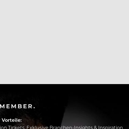
-MEMBER.
Vorteile:
tion Tickets, Exklusive Branchen-Insights & Inspiration