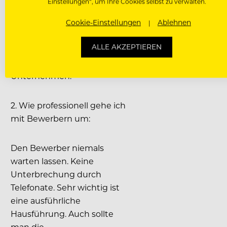
Einstellungen“, um Ihre Cookies selbst zu verwalten.
an. Eine qualitativ
hochwertige Ausbildung
Cookie-Einstellungen
Ablehnen
spricht sich schnell herum
ALLE AKZEPTIEREN
und ist somit die beste
Werbung für ein
Unternehmen.
2. Wie professionell gehe ich
mit Bewerbern um:
Den Bewerber niemals
warten lassen. Keine
Unterbrechung durch
Telefonate. Sehr wichtig ist
eine ausführliche
Hausführung. Auch sollte
man die