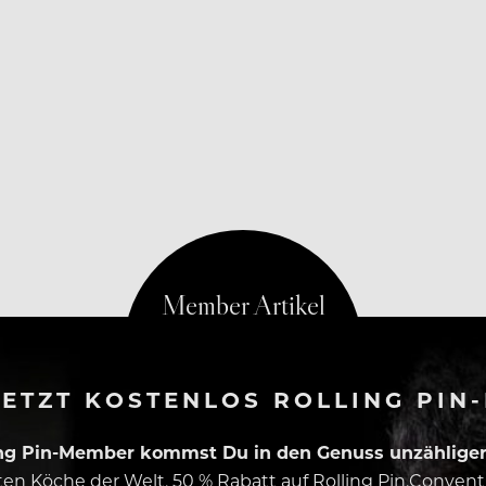
ETZT KOSTENLOS ROLLING PIN
ing Pin-Member kommst Du in den Genuss unzähliger 
esten Köche der Welt, 50 % Rabatt auf Rolling Pin.Conven