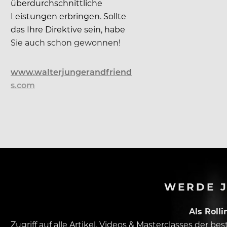
überdurchschnittliche
Leistungen erbringen. Sollte
das Ihre Direktive sein, habe
Sie auch schon gewonnen!
www.walterjungerandfriend
s.com
WERDE J
Als Roll
Zugriff auf alle Artikel, Videos & Masterclasses der b