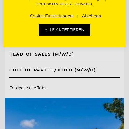
Ihre Cookies selbst zu verwalten.
TOP ARBEITGEBER
Lehrieder Catering-Party-Service
Cookie-Einstellungen
Ablehnen
ALLE AKZEPTIEREN
90471 Nürnberg - Südoststadt , Deutschland
HEAD OF SALES (M/W/D)
CHEF DE PARTIE / KOCH (M/W/D)
Entdecke alle Jobs