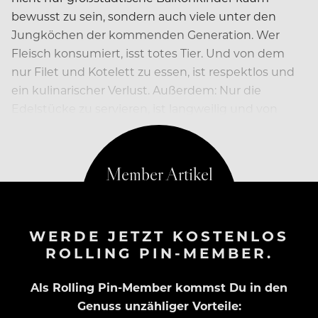
bewusst zu sein, sondern auch viele unter den
Jungköchen der kommenden Generation. Wer
Fleisch konsumiert, isst totes Tier. Und von dem
nur Filet und Kotelett zu essen, ist respektlos und
ein kulinarischer Verlust. Außerdem: Nur die
Edelstücke zu servieren, ist langweilig und von
gestern…
WERDE JETZT KOSTENLOS
ROLLING PIN-MEMBER.
Als Rolling Pin-Member kommst Du in den
Genuss unzähliger Vorteile: