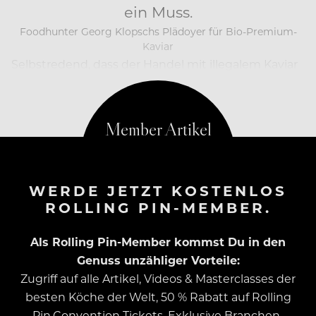
ein Muss.
Foodhunter Georg Klopschs Plädoyer für Bio-Premium-
Kaviar
Selbstredend, dass der Handel mit illegalem Kaviar
noch nie…
WERDE JETZT KOSTENLOS
ROLLING PIN-MEMBER.
Als Rolling Pin-Member kommst Du in den
Genuss unzähliger Vorteile:
Zugriff auf alle Artikel, Videos & Masterclasses der
besten Köche der Welt, 50 % Rabatt auf Rolling
Pin.Convention Tickets, Exklusive Branchen-