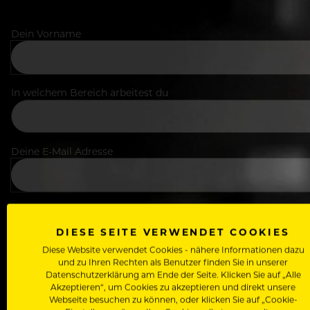
Dein Vorname
In welchem Bereich arbeitest du
Deine E-Mail Adresse
Passwort
DIESE SEITE VERWENDET COOKIES
Diese Website verwendet Cookies - nähere Informationen dazu
und zu Ihren Rechten als Benutzer finden Sie in unserer
Datenschutzerklärung am Ende der Seite. Klicken Sie auf „Alle
Ich stimme den
Nutzungsbedingungen
und
Datensch
Akzeptieren“, um Cookies zu akzeptieren und direkt unsere
Webseite besuchen zu können, oder klicken Sie auf „Cookie-