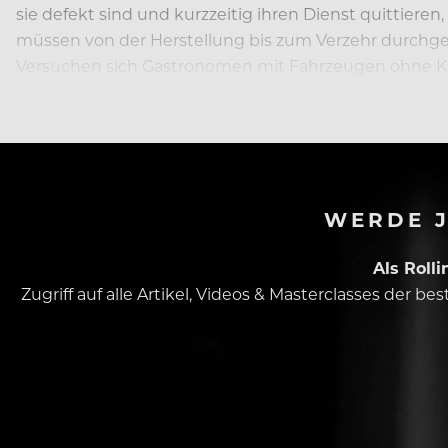
sie defekt sind und kurzzeitig ihren Dienst quittiere
müssen von der Herstellung bis zum Verzehr durchge
Versuchen sich Gastronomen mit Fahrzeugen ohne Küh
WERDE J
Als Roll
Zugriff auf alle Artikel, Videos & Masterclasses der b