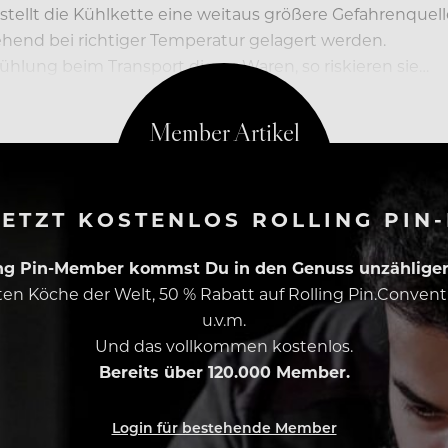
n, stellt die Kühlkette eine weitaus größere Gefahrenque
hend bei richtiger Temperatur gelagert werden.
lung beim Transport dieser Waren, so riskieren sie…
ETZT KOSTENLOS ROLLING PIN
ing Pin-Member kommst Du in den Genuss unzähliger 
esten Köche der Welt, 50 % Rabatt auf Rolling Pin.Conven
u.v.m.
Und das vollkommen kostenlos.
Bereits über 120.000 Member.
Login für bestehende Member