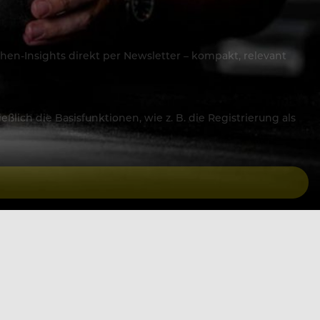
hen-Insights direkt per Newsletter – kompakt, relevant
lich die Basisfunktionen, wie z. B. die Registrierung als