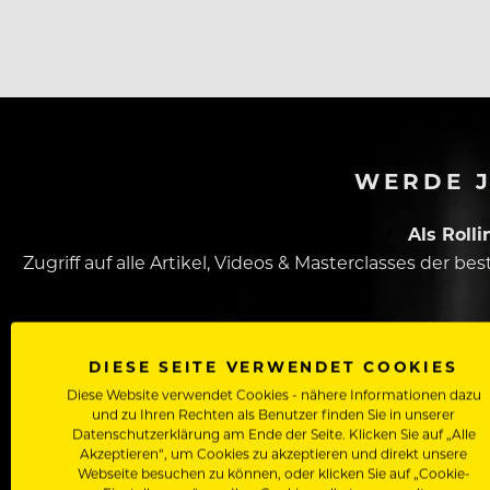
Fleisch wird produziert und sogar die letzten Rest
WERDE J
Als Roll
Zugriff auf alle Artikel, Videos & Masterclasses der b
DIESE SEITE VERWENDET COOKIES
Diese Website verwendet Cookies - nähere Informationen dazu
und zu Ihren Rechten als Benutzer finden Sie in unserer
Datenschutzerklärung am Ende der Seite. Klicken Sie auf „Alle
Akzeptieren“, um Cookies zu akzeptieren und direkt unsere
Webseite besuchen zu können, oder klicken Sie auf „Cookie-
Dein Vorname