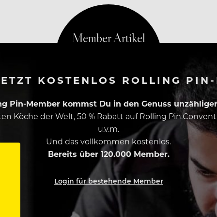
e werden mit Maschinen von den Knochen geschabt und v
ETZT KOSTENLOS ROLLING PIN
ing Pin-Member kommst Du in den Genuss unzähliger 
esten Köche der Welt, 50 % Rabatt auf Rolling Pin.Conven
u.v.m.
Und das vollkommen kostenlos.
Bereits über 120.000 Member.
Login für bestehende Member