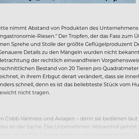
-Kette nimmt Abstand von Produkten des Unternehmens 
astronomie-Riesen.“ Der Tropfen, der das Fass zum Üb
 Sprehe und Stolle der größte Geflügelproduzent Deu
Genauere Details zu den Mängeln wurden nicht bekannt
etrachtung der rechtlich einwandfreien Vorgehensweise
schnittlichen Bestand von 20 Tieren pro Quadratmeter. 
chnet, in ihrem Erbgut derart verändert, dass sie innerh
nders schnell, denn es ist das beliebteste Stück vom H
ewicht nicht tragen.
n Cobb-Vantress und Aviagen – denn sie bedienen lau
r Clou an der Sache: Das Unternehmen Wiesenhof gehör
erum die EW-Gruppe leitet, zu der Aviagen gehört. Somi