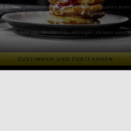
os & Masterclasses sowie die besten News und exklusiven Branc
jederzeit über den Abmeldelink widerrufen werden.
Artikeln oder den Membership-Leistungen. Ich kann ausschließ
ZUSTIMMEN UND FORTFAHREN