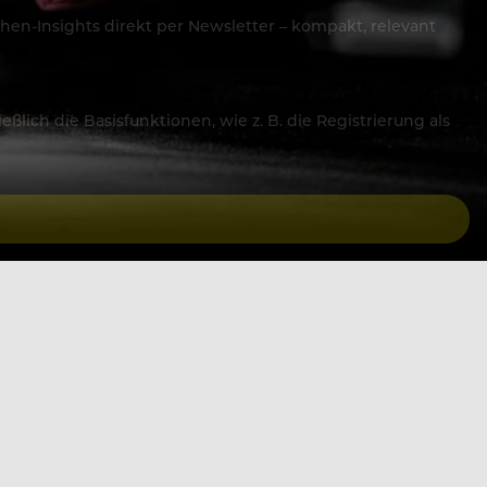
hen-Insights direkt per Newsletter – kompakt, relevant
lich die Basisfunktionen, wie z. B. die Registrierung als