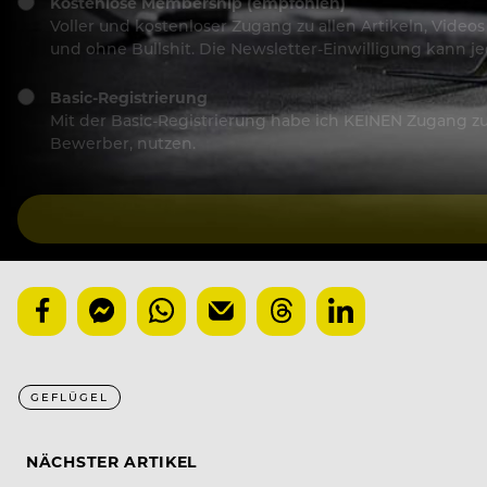
Kostenlose Membership (empfohlen)
Voller und kostenloser Zugang zu allen Artikeln, Vide
und ohne Bullshit. Die Newsletter-Einwilligung kann 
Basic-Registrierung
Mit der Basic-Registrierung habe ich KEINEN Zugang zu 
Bewerber, nutzen.
GEFLÜGEL
NÄCHSTER ARTIKEL