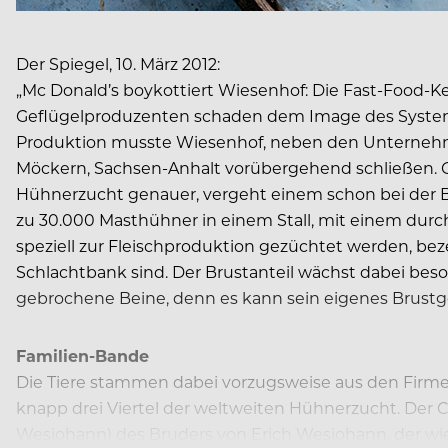
Der Spiegel, 10. März 2012:
„Mc Donald’s boykottiert Wiesenhof: Die Fast-Food
Geflügelproduzenten schaden dem Image des Systemg
Produktion musste Wiesenhof, neben den Unternehmen
Möckern, Sachsen-Anhalt vorübergehend schließen. 
Hühnerzucht genauer, vergeht einem schon bei der B
zu 30.000 Masthühner in einem Stall, mit einem durch
speziell zur Fleischproduktion gezüchtet werden, bezei
Schlachtbank sind. Der Brustanteil wächst dabei beso
gebrochene Beine, denn es kann sein eigenes Brustg
Familien-Bande
Die Tiere stammen dabei vorzugsweise aus den Firme
knapp drei Viertel der weltweiten Hühnerzucht. De
Wesjohann) des Bruders von Erich Wesjohann, der wied