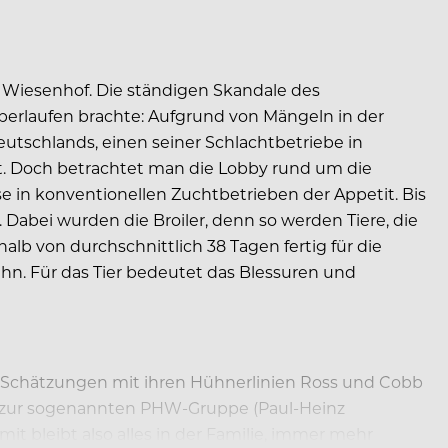
Wiesenhof. Die ständigen Skandale des
erlaufen brachte: Aufgrund von Mängeln in der
tschlands, einen seiner Schlachtbetriebe in
. Doch betrachtet man die Lobby rund um die
 in konventionellen Zuchtbetrieben der Appetit. Bis
Dabei wurden die Broiler, denn so werden Tiere, die
alb von durchschnittlich 38 Tagen fertig für die
uhn. Für das Tier bedeutet das Blessuren und
t Schätzungen mit ihren Hühnerlinien Ross und Cobb
t zur sogenannten PHW-Gruppe (Paul-Heinz
t bleibt also alles in der Familie, immer mehr