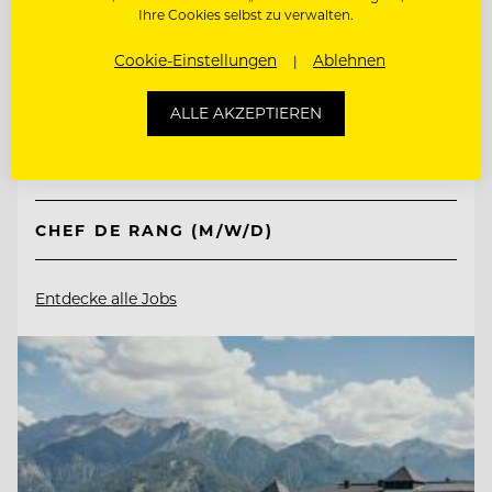
Ihre Cookies selbst zu verwalten.
Jungbrunn - Der Gutzeitort
Cookie-Einstellungen
Ablehnen
6675 Tannheim/Tirol, Österreich
ALLE AKZEPTIEREN
CHEF DE PARTIE (M/W/D)
CHEF DE RANG (M/W/D)
Entdecke alle Jobs