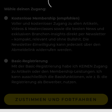
Wähle deinen Zugang:
Kostenlose Membership (empfohlen)
Voller und kostenloser Zugang zu allen Artikeln,
Videos & Masterclasses sowie die besten News und
exklusiven Branchen-Insights direkt per Newsletter
– kompakt, relevant und ohne Bullshit. Die
Newsletter-Einwilligung kann jederzeit über den
Abmeldelink widerrufen werden.
Basic-Registrierung
Mit der Basic-Registrierung habe ich KEINEN Zugang
zu Artikeln oder den Membership-Leistungen. Ich
kann ausschließlich die Basisfunktionen, wie z. B. die
Registrierung als Bewerber, nutzen.
ZUSTIMMEN UND FORTFAHREN