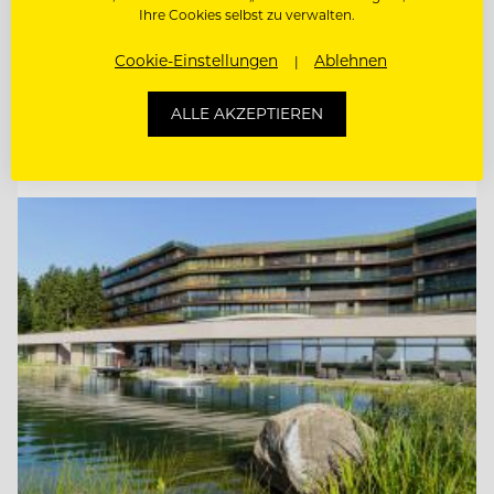
Ihre Cookies selbst zu verwalten.
KÜCHENCHEF AMERICAN DINER (M/W/D)
Cookie-Einstellungen
Ablehnen
KÜCHENCHEF MÖWENBRÄU (M/W/D)
ALLE AKZEPTIEREN
Entdecke alle Jobs